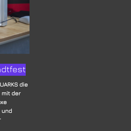
dtfest
UARKS die
 mit der
exe
 und
r