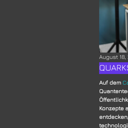
August 18,
QUARKS
Auf dem
C
Quantentec
Öffentlich
Konzepte 
entdecken,
technologi