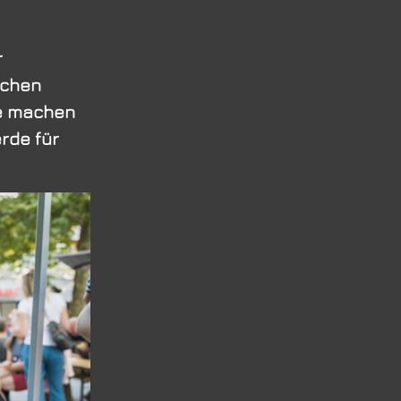
r
schen
se machen
rde für